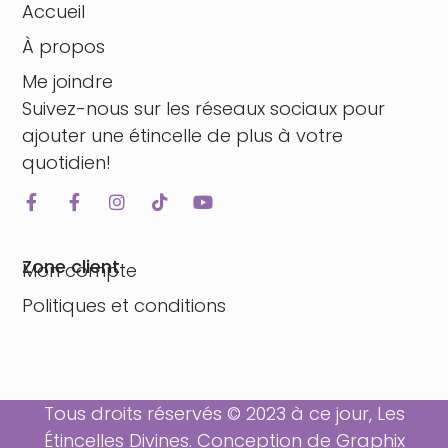
Accueil
À propos
Me joindre
Suivez-nous sur les réseaux sociaux pour
ajouter une étincelle de plus à votre
quotidien!
Zone client
Mon compte
Politiques et conditions
Tous droits réservés © 2023 à ce jour, Les
Étincelles Divines. Conception de
Graphix