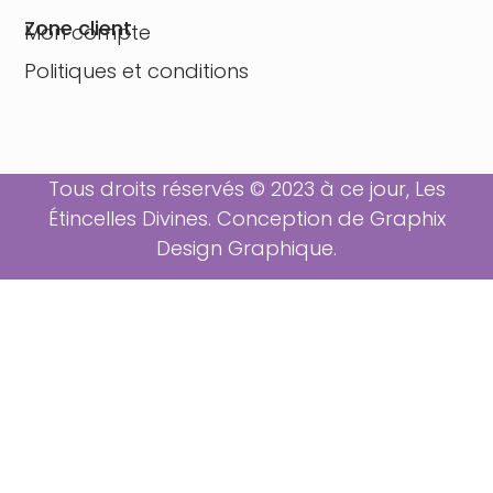
Zone client
Mon compte
Politiques et conditions
Tous droits réservés © 2023 à ce jour, Les
Étincelles Divines. Conception de
Graphix
Design Graphique
.