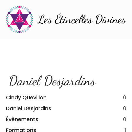
Daniel Desjardins
Cindy Quevillon
0
Daniel Desjardins
0
Événements
0
Formations
1