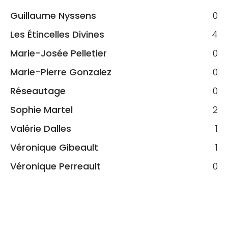
Guillaume Nyssens
0
Les Étincelles Divines
4
Marie-Josée Pelletier
0
Marie-Pierre Gonzalez
0
Réseautage
0
Sophie Martel
2
Valérie Dalles
1
Véronique Gibeault
1
Véronique Perreault
0