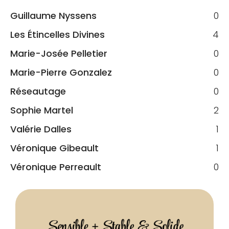
Guillaume Nyssens
0
Les Étincelles Divines
4
Marie-Josée Pelletier
0
Marie-Pierre Gonzalez
0
Réseautage
0
Sophie Martel
2
Valérie Dalles
1
Véronique Gibeault
1
Véronique Perreault
0