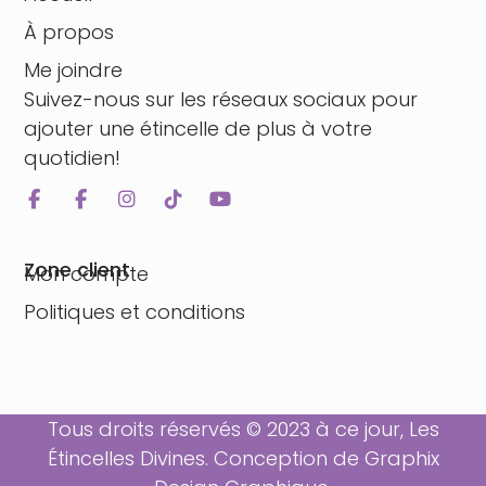
À propos
Me joindre
Suivez-nous sur les réseaux sociaux pour
ajouter une étincelle de plus à votre
quotidien!
Zone client
Mon compte
Politiques et conditions
Tous droits réservés © 2023 à ce jour, Les
Étincelles Divines. Conception de
Graphix