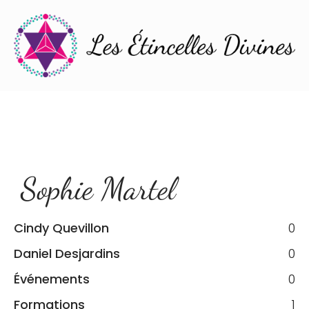
Sophie Martel
Cindy Quevillon
0
Daniel Desjardins
0
Événements
0
Formations
1